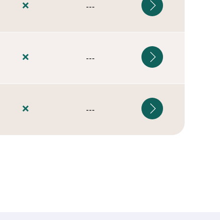
---
---
---