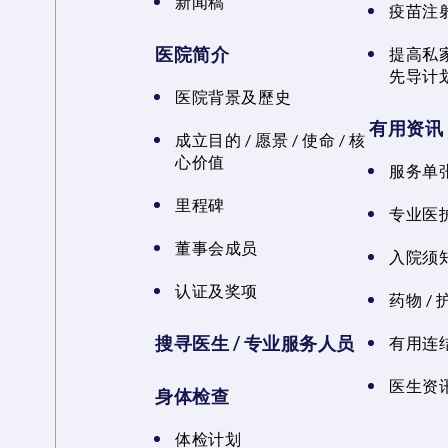
新闻稿
疫苗注
医院简介
提高私
先导计
医院背景及歷史
有用资讯
成立目的 / 愿景 / 使命 / 核
心价值
服务单
里程碑
专业医
董事会成员
入院须知
认证及奖项
药物 /
搜寻医生 / 专业服务人员
有用连
医生资讯
身体检查
体检计划