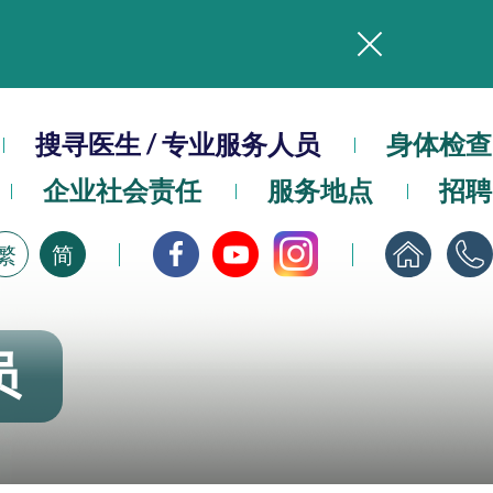
务
本院在暴雨或台风警告信号 (包括黑色暴雨及8号或以上热带气旋警告信号) 下，仍会维持有限度服务。如有查询，可致电2711 5222。
搜寻医生 / 专业服务人员
身体检查
企业社会责任
服务地点
招聘
，请即下载
繁
简
员