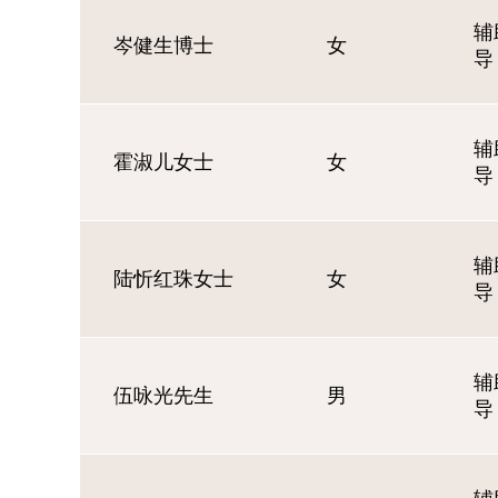
辅
岑健生博士
女
导
辅
霍淑儿女士
女
导
辅
陆忻红珠女士
女
导
辅
伍咏光先生
男
导