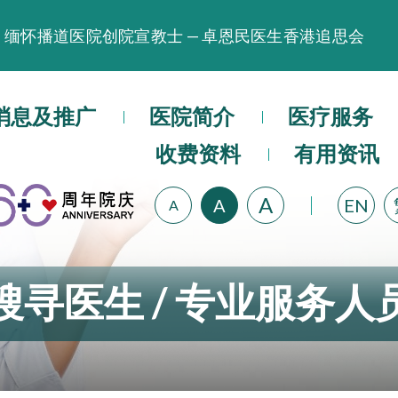
缅怀播道医院创院宣教士 — 卓恩民医生香港追思会
晚间门诊服务延长至晚上11时
播道医院为大埔火灾受灾人士提供全额资助情绪支援服
消息及推广
医院简介
医疗服务
播道医院体检服务获客户正面评价
收费资料
有用资讯
播道医院手机App已推出查阅病歷记录及求诊资料功能
A
A
EN
A
搜寻医生 / 专业服务人