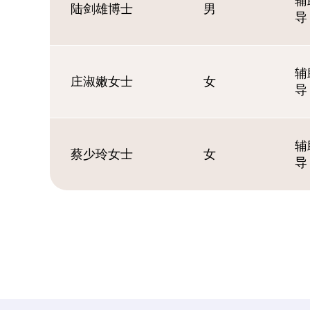
辅
陆剑雄博士
男
导
辅
庄淑嫩女士
女
导
辅
蔡少玲女士
女
导