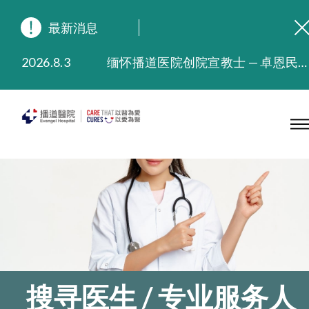
最新消息
2026.8.3
缅怀播道医院创院宣教士 — 卓恩民医生香港追思会
2026.3.20
晚间门诊服务延长至晚上11时
2025.11.27
播道医院为大埔火灾受灾人士提供全额资助情绪支援服务
2025.9.23
本院在暴雨或台风警告信号 (包括黑色暴雨及8号或以上热带气旋警告信号) 下，仍会维持有限度服务。如有查询，可致电2711 5222。
2025.8.4
播道医院体检服务获客户正面评价
2025.7.21
播道医院手机App已推出查阅病歷记录及求诊资料功能，请即下载
搜寻医生 / 专业服务人