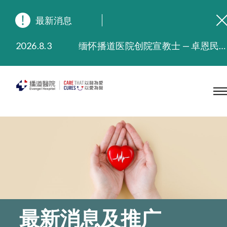
最新消息
2026.8.3
缅怀播道医院创院宣教士 — 卓恩民医生香港追思会
2026.3.20
晚间门诊服务延长至晚上11时
2025.11.27
播道医院为大埔火灾受灾人士提供全额资助情绪支援服务
2025.9.23
本院在暴雨或台风警告信号 (包括黑色暴雨及8号或以上热带气旋警告信号) 下，仍会维持有限度服务。如有查询，可致电2711 5222。
2025.8.4
播道医院体检服务获客户正面评价
2025.7.21
播道医院手机App已推出查阅病歷记录及求诊资料功能，请即下载
最新消息及推广