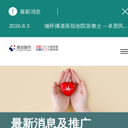
最新消息
2026.8.3
缅怀播道医院创院宣教士 — 卓恩民医生香港追思会
2026.3.20
晚间门诊服务延长至晚上11时
2025.11.27
播道医院为大埔火灾受灾人士提供全额资助情绪支援服务
2025.9.23
本院在暴雨或台风警告信号 (包括黑色暴雨及8号或以上热带气旋警告信号) 下，仍会维持有限度服务。如有查询，可致电2711 5222。
2025.8.4
播道医院体检服务获客户正面评价
2025.7.21
播道医院手机App已推出查阅病歷记录及求诊资料功能，请即下载
最新消息及推广